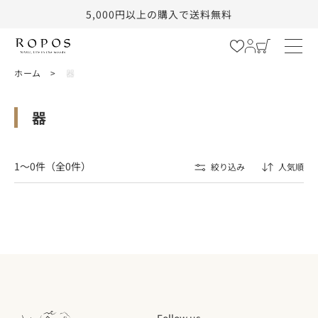
5,000円以上の購入で送料無料
カ
ー
コンテ
ト
ホーム
器
ンツに
進む
器
1〜0件（全0件）
絞り込み
人気順