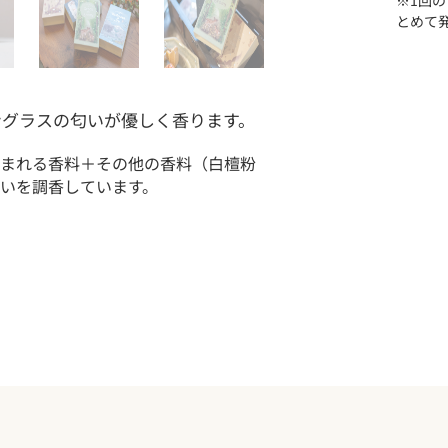
※1回
て保管してくだ
とめて
ングラスの匂いが優しく香ります。
まれる香料＋その他の香料（
白檀粉
いを調香しています。