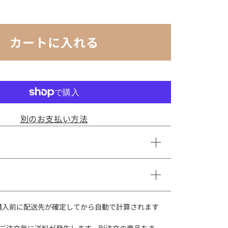
mmer~
カートに入れる
別のお支払い方法
り扱いに注意してください。（不燃性の香炉または
ださい） ・誤って口に入れないように注意してく
購入前に配送先が確定してから自動で計算されます
児の手の届かない所に保管してください。） ・お
使用しないでください。 ・湿気のある場所は避け