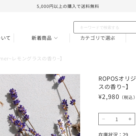
5,000円以上の購入で送料無料
ついて
新着商品
カテゴリで選ぶ
mer~レモングラスの香り~】
ROPOSオリ
スの香り~】
通
¥2,980
（税込
常
価
格
ROPOS
ROP
オ
オ
リ
リ
在庫状況：29
ジ
ジ