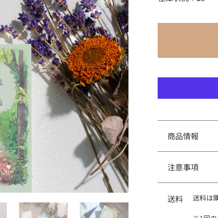
ナ
ナ
ル
ル
お
お
香
香
【Summer~
【Su
レ
レ
モ
モ
ン
ン
グ
グ
ラ
ラ
ス
ス
の
の
香
香
り
り
~】
~】
の
の
数
数
量
量
商品情報
を
を
減
増
ら
や
す
す
注意事項
・お香の火の取
容器をご使用く
送料
送料は
ださい。（乳幼
香の用途以外に