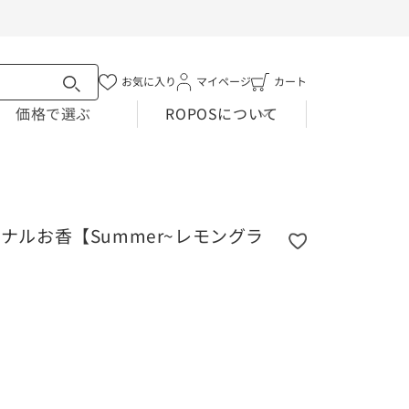
お気に入り
マイページ
カ
カート
ー
価格で選ぶ
ROPOSについて
ト
ジナルお香【Summer~レモングラ
）
OS